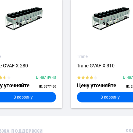
e
Trane
e GVAF X 280
Trane GVAF X 310
В наличии
В на
у уточняйте
Цену уточняйте
3877480
5
ID:
ID:
В корзину
В корзину
СО
БЖА ПОДДЕРЖКИ