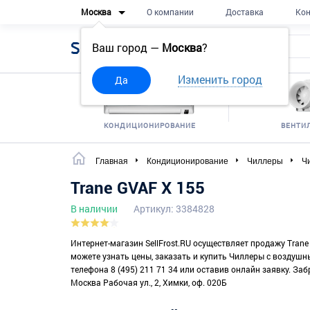
Москва
О компании
Доставка
Кон
Sell
Frost
Ваш город —
Москва
?
Изменить город
Да
КОНДИЦИОНИРОВАНИЕ
ВЕНТИ
Главная
Кондиционирование
Чиллеры
Ч
Trane GVAF X 155
В наличии
Артикул: 3384828
Интернет-магазин SellFrost.RU осуществляет продажу Trane
можете узнать цены, заказать и купить Чиллеры с воздуш
телефона 8 (495) 211 71 34 или оставив онлайн заявку. Заб
Москва Рабочая ул., 2, Химки, оф. 020Б