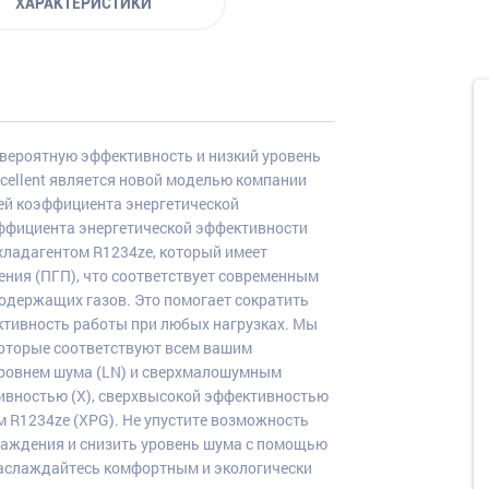
ХАРАКТЕРИСТИКИ
евероятную эффективность и низкий уровень
cellent является новой моделью компании
ей коэффициента энергетической
эффициента энергетической эффективности
хладагентом R1234ze, который имеет
ния (ПГП), что соответствует современным
одержащих газов. Это помогает сократить
ктивность работы при любых нагрузках. Мы
которые соответствуют всем вашим
уровнем шума (LN) и сверхмалошумным
ивностью (X), сверхвысокой эффективностью
м R1234ze (XPG). Не упустите возможность
аждения и снизить уровень шума с помощью
 наслаждайтесь комфортным и экологически