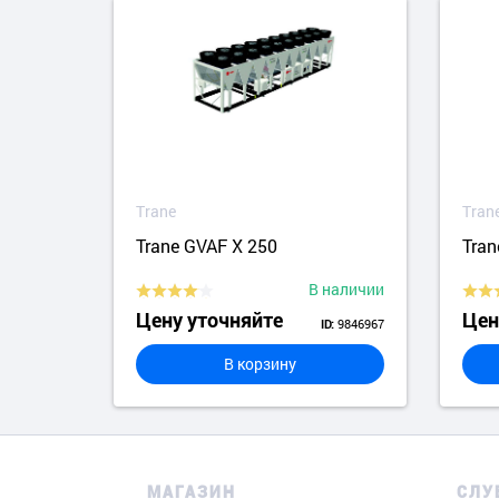
Trane
Tran
Trane GVAF X 250
Tran
аличии
В наличии
Цену уточняйте
Цен
5252821
9846967
ID:
В корзину
МАГАЗИН
СЛУ