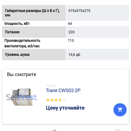
Габаритные размеры (Ш х В х Г),
575x575x275
мм
Мощность, кВт
44
Питание
220
Производительность
710
вентилятора, м3/час
Уровень шума
16,6 дБ
Вы смотрите
Trane
Trane CWS02-2P
Цену уточняйте