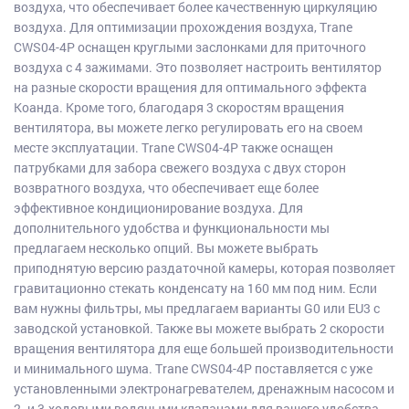
воздуха, что обеспечивает более качественную циркуляцию
воздуха. Для оптимизации прохождения воздуха, Trane
CWS04-4P оснащен круглыми заслонками для приточного
воздуха с 4 зажимами. Это позволяет настроить вентилятор
на разные скорости вращения для оптимального эффекта
Коанда. Кроме того, благодаря 3 скоростям вращения
вентилятора, вы можете легко регулировать его на своем
месте эксплуатации. Trane CWS04-4P также оснащен
патрубками для забора свежего воздуха с двух сторон
возвратного воздуха, что обеспечивает еще более
эффективное кондиционирование воздуха. Для
дополнительного удобства и функциональности мы
предлагаем несколько опций. Вы можете выбрать
приподнятую версию раздаточной камеры, которая позволяет
гравитационно стекать конденсату на 160 мм под ним. Если
вам нужны фильтры, мы предлагаем варианты G0 или EU3 с
заводской установкой. Также вы можете выбрать 2 скорости
вращения вентилятора для еще большей производительности
и минимального шума. Trane CWS04-4P поставляется с уже
установленными электронагревателем, дренажным насосом и
2- и 3-ходовыми водяными клапанами для вашего удобства.