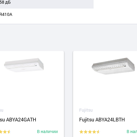
58 дБ
R410A
su
Fujitsu
itsu ABYA24GATH
Fujitsu ABYA24LBTH
В наличии
В на