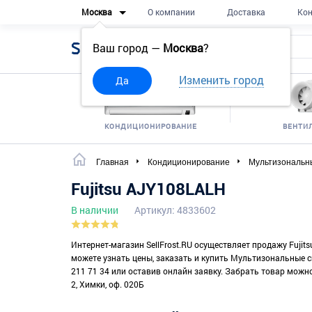
Москва
О компании
Доставка
Кон
Sell
Frost
Ваш город —
Москва
?
Изменить город
Да
КОНДИЦИОНИРОВАНИЕ
ВЕНТИ
Главная
Кондиционирование
Мультизональн
Fujitsu AJY108LALH
В наличии
Артикул: 4833602
Интернет-магазин SellFrost.RU осуществляет продажу Fujit
можете узнать цены, заказать и купить Мультизональные си
211 71 34 или оставив онлайн заявку. Забрать товар можно 
2, Химки, оф. 020Б