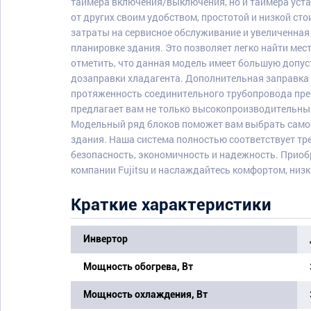
таймера включения/выключения, но и таймера уста
от других своим удобством, простотой и низкой с
затраты на сервисное обслуживание и увеличенная
планировке здания. Это позволяет легко найти ме
отметить, что данная модель имеет большую допу
дозаправки хладагента. Дополнительная заправка т
протяженность соединительного трубопровода прев
предлагает вам не только высокопроизводительные
Модельный ряд блоков поможет вам выбрать само
здания. Наша система полностью соответствует тр
безопасность, экономичность и надежность. Прио
компании Fujitsu и наслаждайтесь комфортом, низ
Краткие характеристики
Инвертор
Мощность обогрева, Вт
Мощность охлаждения, Вт