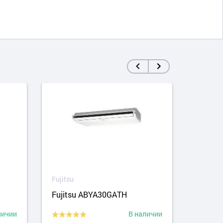
Fujitsu
Fujits
Fujitsu ABYA30GATH
Fujit
личии
В наличии