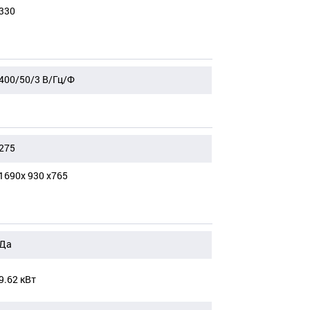
330
400/50/3 В/Гц/Ф
275
1690x 930 x765
Да
9.62 кВт