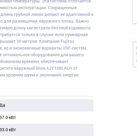
новки температуры. Эта система отличается
тоимостью эксплуатации. Сокращенные
 длина трубной линии делают ее адаптивной к
сто для размещения наружного блока. Важно
стимую длину магистрали без необходимости
ребуется только в случае, если суммарная
ышает 30 метров. Компания Fujitsu
, но и экономичные варианты VRF-систем.
е оптимальное оборудование для вашего
ебованиям времени, обеспечивает
бретите наружный блок AJY108LALH от
ким уровнем шума и экономией энергии.
Да
37.0 кВт
33.0 кВт