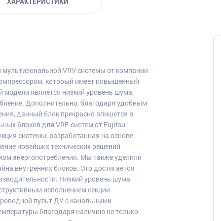
ХАРАКТЕРИСТИКИ
 мультизональной VRV-системы от компании
компрессором, который имеет повышенный
й модели является низкий уровень шума,
ебление. Дополнительно, благодаря удобным
ния, данный блок прекрасно впишется в
ых блоков для VRF-систем от Fujitsu
кция системы, разработанная на основе
ение новейших технических решений
ком энергопотреблении. Мы также уделили
на внутренних блоков. Это достигается
изводительности. Низкий уровень шума
структивным исполнением секции
проводной пульт ДУ с канальными
емпературы благодаря наличию не только