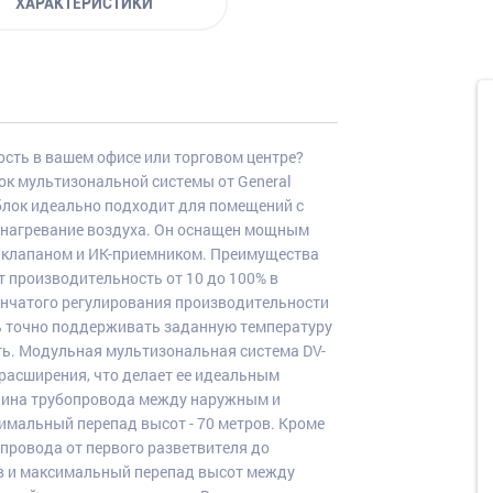
ХАРАКТЕРИСТИКИ
сть в вашем офисе или торговом центре?
ок мультизональной системы от General
 блок идеально подходит для помещений с
и нагревание воздуха. Он оснащен мощным
 клапаном и ИК-приемником. Преимущества
т производительность от 10 до 100% в
пенчатого регулирования производительности
нь точно поддерживать заданную температуру
ь. Модульная мультизональная система DV-
 расширения, что делает ее идеальным
лина трубопровода между наружным и
имальный перепад высот - 70 метров. Кроме
провода от первого разветвителя до
ов и максимальный перепад высот между