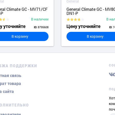
ral
General
ral Climate GC - MV71/CF
General Climate GC - MV8
-P
DN1-P
В наличии
В на
у уточняйте
Цену уточняйте
8795608
7
ID:
ID:
В корзину
В корзину
СО
БЖА ПОДДЕРЖКИ
тная связь
рат товара
ПО
а сайта
Хот
ком
ОЛНИТЕЛЬНО
поч
зводители