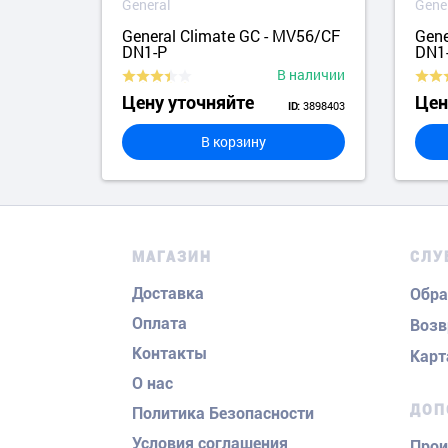
General
Gene
45/CF
General Climate GC - MV56/CF
Gene
DN1-P
DN1
аличии
В наличии
Цену уточняйте
Цен
9553377
3898403
ID:
В корзину
МАГАЗИН
СЛУ
Доставка
Обра
Оплата
Возв
Контакты
Карт
О нас
ДОП
Политика Безопасности
Условия соглашения
Прои