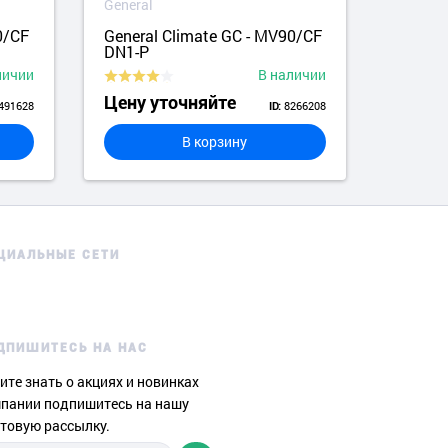
General
Genera
0/CF
General Climate GC - MV90/CF
Gener
DN1-P
N1
личии
В наличии
Цену уточняйте
Цену
491628
8266208
ID:
В корзину
ЦИАЛЬНЫЕ СЕТИ
ДПИШИТЕСЬ НА НАС
ите знать о акциях и новинках
пании подпишитесь на нашу
товую рассылку.