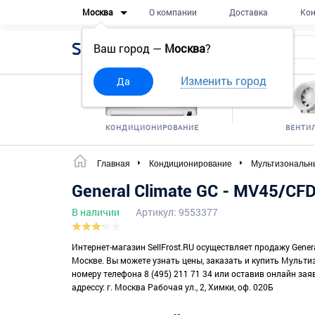
Москва
О компании
Доставка
Кон
Sell
Frost
Ваш город —
Москва
?
Изменить город
Да
КОНДИЦИОНИРОВАНИЕ
ВЕНТИ
Главная
Кондиционирование
Мультизональн
General Climate GC - MV45/CF
В наличии
Артикул: 9553377
Интернет-магазин SellFrost.RU осуществляет продажу Genera
Москве. Вы можете узнать цены, заказать и купить Мульти
номеру телефона 8 (495) 211 71 34 или оставив онлайн зая
адрессу: г. Москва Рабочая ул., 2, Химки, оф. 020Б