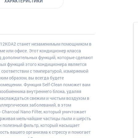
ХАРАКТЕРИСТИКИ
-H12KOA2 станет незаменимым помощником в
е или офисе. Этот кондиционер класса
яд дополнительных функций, которые сделают
ных функций этого кондиционера является
 соответствии с температурой, измеряемой
ким образом, вы всегда будете
омещении. Функция Self-Clean поможет вам
лообменника внутреннего блока, удаляя
 наслаждаться свежим и чистым воздухом в
ллергических заболеваний, в этом
Charcoal Nano Filter, который уничтожает
держивая мельчайшие частицы пыли и шерсть
ин полезный фильтр, который насыщает
сть вашего организма к стрессу и помогает