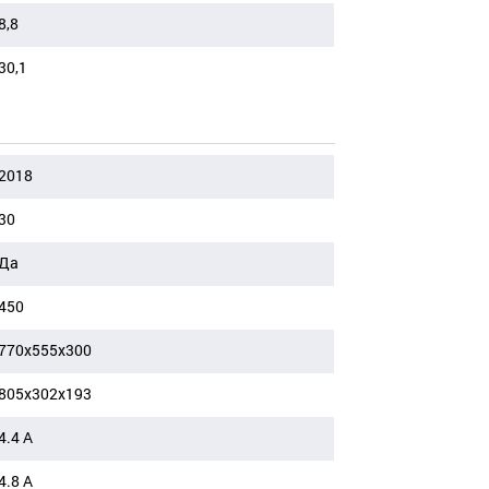
8,8
30,1
2018
30
Да
450
770x555x300
805x302x193
4.4 А
4.8 А