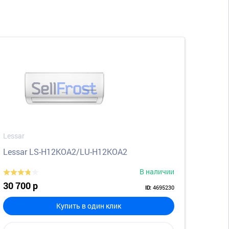
Lessar
Lessar LS-H12KOA2/LU-H12KOA2
В наличии
30 700 р
4695230
ID:
Купить в один клик