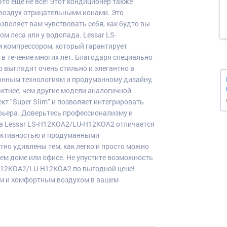
то еще не все! Этот кондиционер также
воздух отрицательными ионами. Это
зволяет вам чувствовать себя, как будто вы
м леса или у водопада. Lessar LS-
компрессором, который гарантирует
в течение многих лет. Благодаря специально
 выглядит очень стильно и элегантно в
онным технологиям и продуманному дизайну,
ктнее, чем другие модели аналогичной
т "Super Slim" и позволяет интегрировать
ерьера. Доверьтесь профессионализму и
ма Lessar LS-H12KOA2/LU-H12KOA2 отличается
фективностью и продуманными
о удивлены тем, как легко и просто можно
ем доме или офисе. Не упустите возможность
H12KOA2/LU-H12KOA2 по выгодной цене!
им и комфортным воздухом в вашем