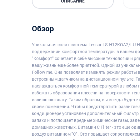
ОПИСАНИЕ
Обзор
Уникальная сплит-система Lessar LS-H12KOA2/LU
поддержании комфортной температуры в вашем дом
"Комфорт" сочетает в себе высокие технологии и р
вашу жизнь еще более приятной. Одной из уникаль
Follow me. Она позволяет изменять режим работы в
встроенным датчиком на дистанционном пульте. Та
наслаждаться комфортной температурой в любом п
избежать образования плесени на поверхности теп
излишнюю влагу. Таким образом, вы всегда будете
своем помещении. Чтобы предотвратить развитие а
кондиционере установлен дополнительный фильтр - 
запахи и поглощает вредные химические газы, за
домашних животных. Витамин С Filter - это еще од
воздух витамином "С". Это повышает сопротивляемо