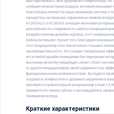
вам чувствовать себя здоровым и энергичным. Но э
оснащен ионизатором воздуха, который насыщает 
благотворно влияет на вашу иммунную систему и по
находитесь на природе, окруженные свежим воздухо
H12KOA2/LU-H12KOA2 оснащен японским роторным 
долговечность и надежность работы кондиционера 
разработанному дизайну корпуса, этот кондиционер
любом интерьере. Кроме того, благодаря инноваци
этот кондиционер стал значительно тоньше и компа
производительности. Это создает визуальный эффек
его в любой дизайн помещения без перегрузки инт
высокому качеству продукции Lessar! Сплит-систе
от других кондиционеров своей надежностью, эф
функциональными возможностями. Вы будете приятн
создавать комфортное и здоровое окружение в ваш
приобрести превосходный кондиционер Lessar LS-
Закажите его прямо сейчас и наслаждайтесь свеж
помещении всегда.
Краткие характеристики