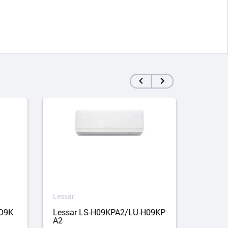
Lessar
Lessar
HO9K
Lessar LS-H09KPA2/LU-H09KP
Less
A2
KA