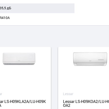
35,5 дБ
R410A
ar
Lessar
sar LS-H09KLA2A/LU-H09K
Lessar LS-H09KOA2/LU-
A
OA2