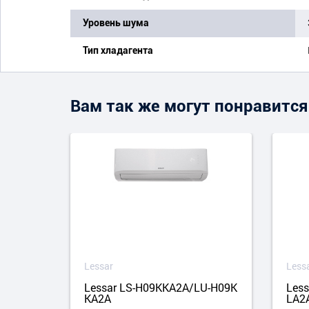
Уровень шума
Тип хладагента
Вам так же могут понравится
Lessar
Less
H07KP
Lessar LS-H09KKA2A/LU-H09K
Les
KA2A
LA2