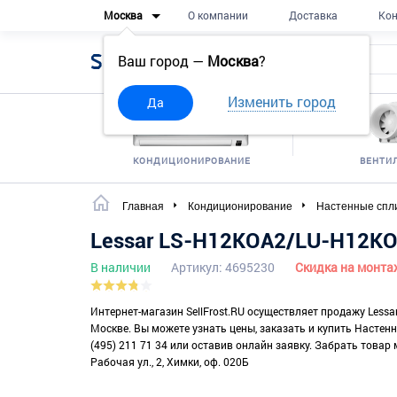
Москва
О компании
Доставка
Кон
Sell
Frost
Ваш город —
Москва
?
Изменить город
Да
КОНДИЦИОНИРОВАНИЕ
ВЕНТИ
Главная
Кондиционирование
Настенные спл
Lessar LS-H12KOA2/LU-H12K
В наличии
Артикул: 4695230
Скидка на монта
Интернет-магазин SellFrost.RU осуществляет продажу Less
Москве. Вы можете узнать цены, заказать и купить Настен
(495) 211 71 34 или оставив онлайн заявку. Забрать товар 
Рабочая ул., 2, Химки, оф. 020Б