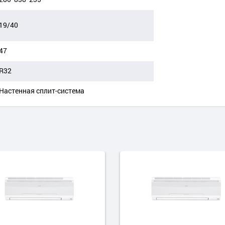
19/40
47
R32
Настенная сплит-система