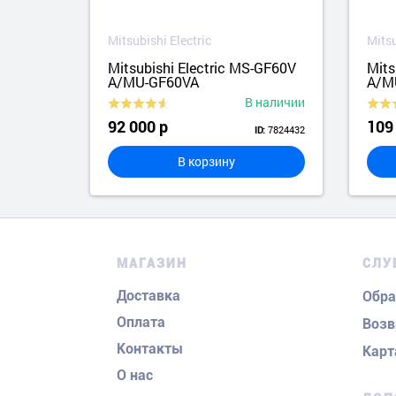
Mitsubishi Electric
Mitsu
GF50V
Mitsubishi Electric MS-GF60V
Mits
A/MU-GF60VA
A/M
аличии
В наличии
92 000 р
109
4827087
7824432
ID:
В корзину
МАГАЗИН
СЛУ
Доставка
Обра
Оплата
Возв
Контакты
Карт
О нас