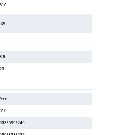
610
520
8,5
23
A++
610
538*699*249
280*838*235