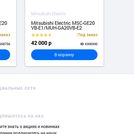
Mitsubishi Electric
Mitsub
GE20
Mitsubishi Electric MSC-GE20
Mitsu
VB-E1/MUH-GA20VB-E2
VB-E
заказ
Под заказ
42 000 р
37 9
568756
6306945
ID:
В корзину
ЦИАЛЬНЫЕ СЕТИ
ДПИШИТЕСЬ НА НАС
ите знать о акциях и новинках
пании подпишитесь на нашу