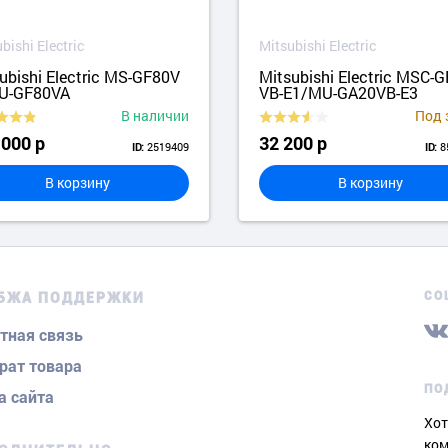
bishi Electric
Mitsubishi Electric
ubishi Electric MS-GF80V
Mitsubishi Electric MSC-
U-GF80VA
VB-E1/MU-GA20VB-E3
В наличии
Под 
 000 р
32 200 р
2519409
8
ID:
ID:
В корзину
В корзину
СО
БЖА ПОДДЕРЖКИ
тная связь
рат товара
ПО
а сайта
Хот
ком