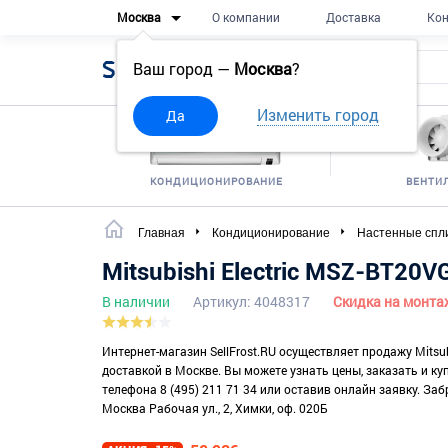
Москва
О компании
Доставка
Кон
Sell
Frost
Ваш город —
Москва
?
Изменить город
Да
КОНДИЦИОНИРОВАНИЕ
ВЕНТИ
Главная
Кондиционирование
Настенные спл
Mitsubishi Electric MSZ-BT2
В наличии
Артикул: 4048317
Скидка на монта
Интернет-магазин SellFrost.RU осуществляет продажу Mitsu
доставкой в Москве. Вы можете узнать цены, заказать и к
телефона 8 (495) 211 71 34 или оставив онлайн заявку. Заб
Москва Рабочая ул., 2, Химки, оф. 020Б