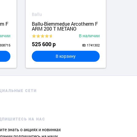
Ballu
Ballu
rm F
Ballu-Biemmedue Arcotherm F
Ballu
ARM 200 T METANO
ARM 
личии
В наличии
525 600 р
614 
308715
1741302
ID:
В корзину
ЦИАЛЬНЫЕ СЕТИ
ДПИШИТЕСЬ НА НАС
ите знать о акциях и новинках
пании подпишитесь на нашу