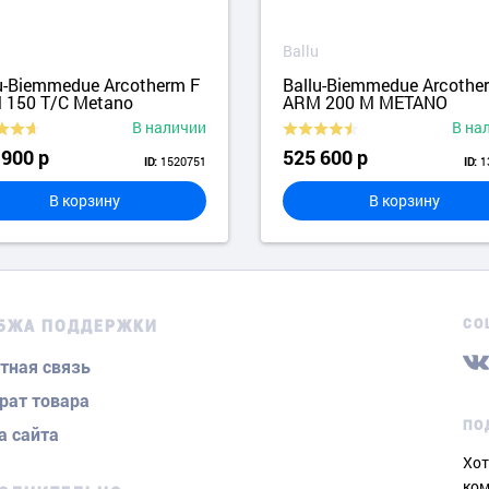
Ballu
u-Biemmedue Arcotherm F
Ballu-Biemmedue Arcothe
 150 T/C Metano
ARM 200 M METANO
В наличии
В на
 900 р
525 600 р
1520751
1
ID:
ID:
В корзину
В корзину
СО
БЖА ПОДДЕРЖКИ
тная связь
рат товара
ПО
а сайта
Хот
ком