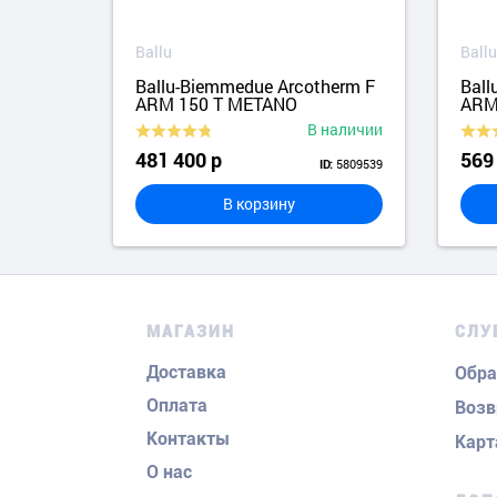
Ballu
Ballu
erm F
Ballu-Biemmedue Arcotherm F
Ball
ARM 150 T METANO
ARM
аличии
В наличии
481 400 р
569
3958892
5809539
ID:
В корзину
МАГАЗИН
СЛУ
Доставка
Обра
Оплата
Возв
Контакты
Карт
О нас