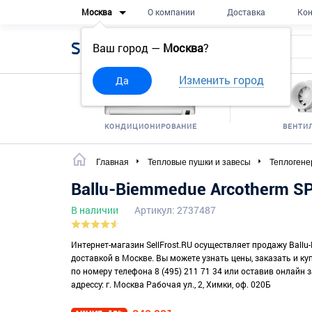
Москва
О компании
Доставка
Кон
Sell
Frost
Ваш город —
Москва
?
Изменить город
Да
КОНДИЦИОНИРОВАНИЕ
ВЕНТИ
Главная
Тепловые пушки и завесы
Теплоген
Ballu-Biemmedue Arcotherm S
В наличии
Артикул: 2737487
Интернет-магазин SellFrost.RU осуществляет продажу Ballu
доставкой в Москве. Вы можете узнать цены, заказать и к
по номеру телефона 8 (495) 211 71 34 или оставив онлайн 
адрессу: г. Москва Рабочая ул., 2, Химки, оф. 020Б