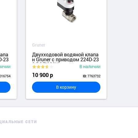
Gruner
Grune
лапа
Двухходовой водяной клапа
Двух
D-23
н Gruner с приводом 224D-23
н с п
0-BOFI320N
4-BO
личии
В наличии
10 900 р
16 5
016754
7763732
ID:
В корзину
ЦИАЛЬНЫЕ СЕТИ