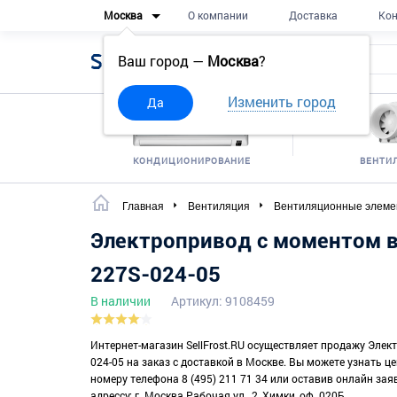
Москва
О компании
Доставка
Кон
Sell
Frost
Ваш город —
Москва
?
Изменить город
Да
КОНДИЦИОНИРОВАНИЕ
ВЕНТИ
Главная
Вентиляция
Вентиляционные элеме
Электропривод с моментом в
227S-024-05
В наличии
Артикул: 9108459
Интернет-магазин SellFrost.RU осуществляет продажу Элек
024-05 на заказ с доставкой в Москве. Вы можете узнать ц
номеру телефона 8 (495) 211 71 34 или оставив онлайн зая
адрессу: г. Москва Рабочая ул., 2, Химки, оф. 020Б