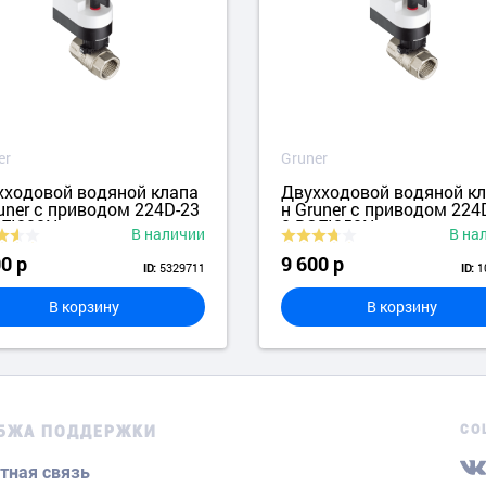
er
Gruner
хходовой водяной клапа
Двухходовой водяной к
uner с приводом 224D-23
н Gruner с приводом 224
OFI200N
0-BOFI250N
В наличии
В на
0 р
9 600 р
5329711
1
ID:
ID:
В корзину
В корзину
СО
БЖА ПОДДЕРЖКИ
тная связь