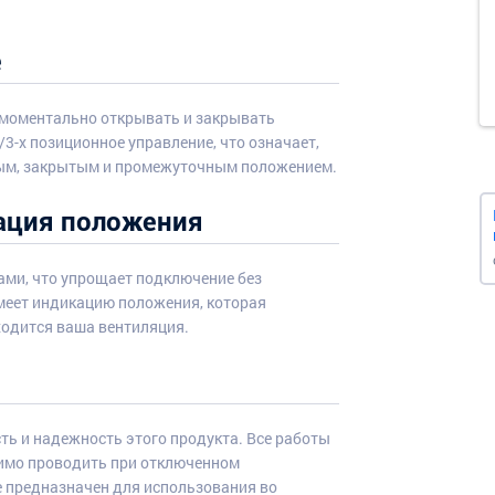
е
 моментально открывать и закрывать
3-х позиционное управление, что означает,
ым, закрытым и промежуточным положением.
ация положения
ми, что упрощает подключение без
меет индикацию положения, которая
ходится ваша вентиляция.
ть и надежность этого продукта. Все работы
димо проводить при отключенном
е предназначен для использования во