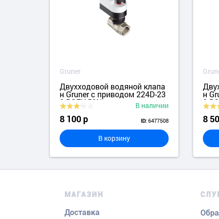
Gruner
Grun
клапа
Двухходовой водяной клапа
Дву
4D-02
н Gruner с приводом 224D-23
н Gr
0-BOFI150N
0-B
аличии
В наличии
8 100 р
8 50
8850280
6477508
ID:
В корзину
МАГАЗИН
СЛУ
Доставка
Обра