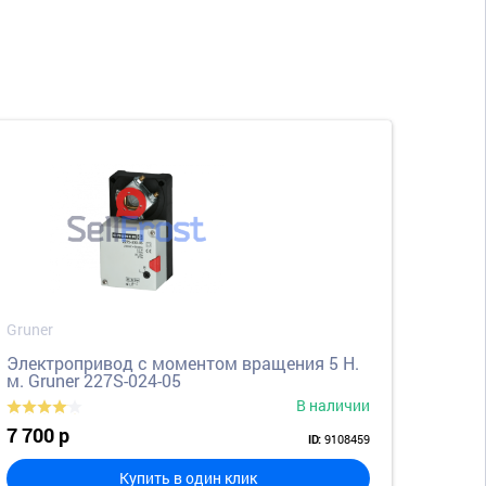
Gruner
Электропривод с моментом вращения 5 Н.
м. Gruner 227S-024-05
В наличии
7 700 р
9108459
ID:
Купить в один клик