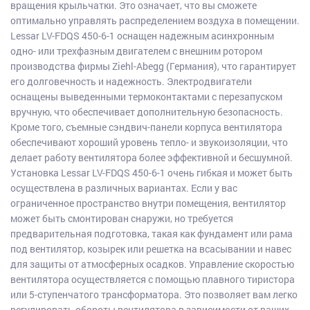
вращения крыльчатки. Это означает, что вы сможете
оптимально управлять распределением воздуха в помещении.
Lessar LV-FDQS 450-6-1 оснащен надежным асинхронным
одно- или трехфазным двигателем с внешним ротором
производства фирмы Ziehl-Abegg (Германия), что гарантирует
его долговечность и надежность. Электродвигатели
оснащены выведенными термоконтактами с перезапуском
вручную, что обеспечивает дополнительную безопасность.
Кроме того, съемные сэндвич-панели корпуса вентилятора
обеспечивают хороший уровень тепло- и звукоизоляции, что
делает работу вентилятора более эффективной и бесшумной.
Установка Lessar LV-FDQS 450-6-1 очень гибкая и может быть
осуществлена в различных вариантах. Если у вас
ограниченное пространство внутри помещения, вентилятор
может быть смонтирован снаружи, но требуется
предварительная подготовка, такая как фундамент или рама
под вентилятор, козырек или решетка на всасывании и навес
для защиты от атмосферных осадков. Управление скоростью
вентилятора осуществляется с помощью плавного тиристора
или 5-ступенчатого трансформатора. Это позволяет вам легко
регулировать обороты вентилятора в зависимости от ваших